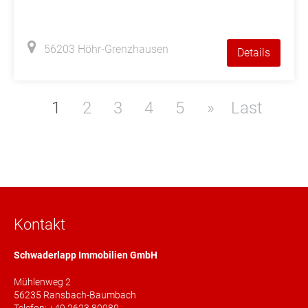
56203 Höhr-Grenzhausen
Details
1
2
3
4
5
»
Last
Kontakt
Schwaderlapp Immobilien GmbH
Mühlenweg 2
56235 Ransbach-Baumbach