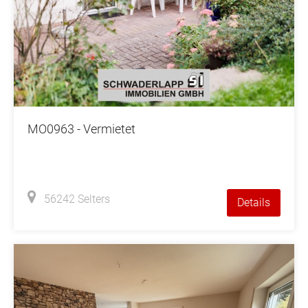
MO0963 - Vermietet
56242 Selters
Details