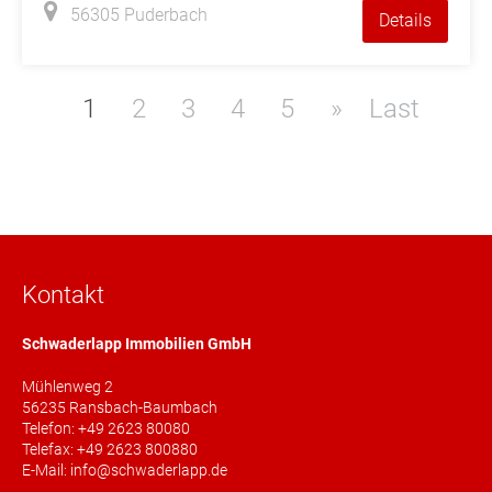
56305 Puderbach
Details
1
2
3
4
5
»
Last
Kontakt
Schwaderlapp Immobilien GmbH
Mühlenweg 2
56235 Ransbach-Baumbach
Telefon: +49 2623 80080
Telefax: +49 2623 800880
E-Mail: info@schwaderlapp.de