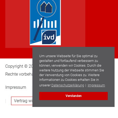
Um unsere Webseite für Sie optimal zu
gestalten und fortlaufend verbessern zu
können, verwenden wir Cookies. Durch die
Copyright © 2022 Schwaderlapp Immobilien GmbH. Alle
weitere Nutzung der Webseite stimmen Sie
Rechte vorbehalten.
der Verwendung von Cookies zu. Weitere
Informationen zu Cookies erhalten Sie in
unserer
Datenschutzerklärung
|
Impressum
Impressum
Datenschutz
Widerrufsbelehrung
Verstanden
Vertrag widerrufen