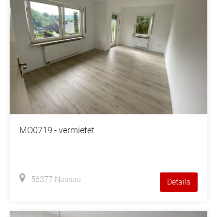
MO0719 - vermietet
56377 Nassau
Details