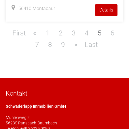
56410 Montabaur
Details
First
«
1
2
3
4
5
6
7
8
9
»
Last
Kontakt
Schwaderlapp Immobilien GmbH
Mühlenweg 2
56235 Ransbach-Baumbach
Telefon: +49 2623 80080