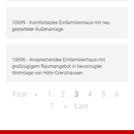
10699 - Komfortables Einfamilienhaus mit neu
gestalteter Außenanlage
10696 - Ansprechendes Einfamilienhaus mit
großzügigem Raumangebot in bevorzugter
Wohnlage von Höhr-Grenzhausen
First
«
1
2
3
4
5
6
7
»
Last