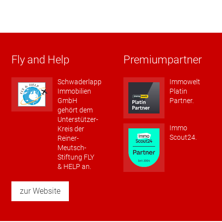
Fly and Help
Premiumpartner
Schwaderlapp
Immowelt
Immobilien
Platin
GmbH
Partner.
gehört dem
Unterstützer-
Immo
Kreis der
Scout24.
Reiner-
Meutsch-
Stiftung FLY
& HELP an.
zur Website