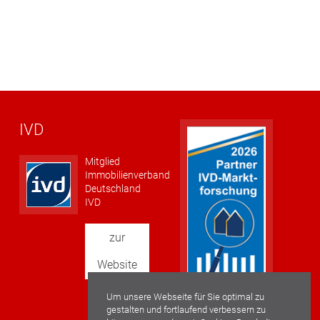
IVD
Mitglied
Immobilienverband
Deutschland
IVD
zur
Website
Um unsere Webseite für Sie optimal zu
gestalten und fortlaufend verbessern zu