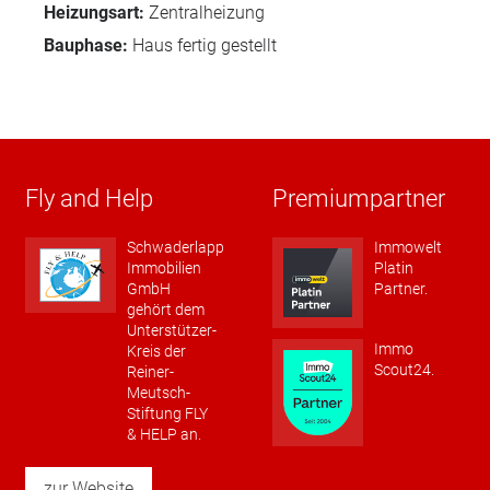
Heizungsart:
Zentralheizung
Bauphase:
Haus fertig gestellt
Fly and Help
Premiumpartner
Schwaderlapp
Immowelt
Immobilien
Platin
GmbH
Partner.
gehört dem
Unterstützer-
Immo
Kreis der
Scout24.
Reiner-
Meutsch-
Stiftung FLY
& HELP an.
zur Website