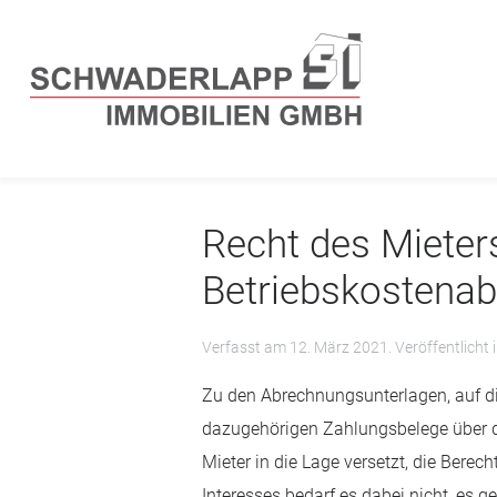
Recht des Mieters
Betriebskostena
Verfasst am
12. März 2021
. Veröffentlicht 
Zu den Abrechnungsunterlagen, auf di
dazugehörigen Zahlungsbelege über di
Mieter in die Lage versetzt, die Bere
Interesses bedarf es dabei nicht, es g