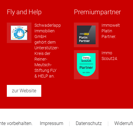
Fly and Help
Premiumpartner
Schwaderlapp
Immowelt
Immobilien
Platin
GmbH
Partner.
gehört dem
Unterstützer-
Immo
Kreis der
Scout24.
Reiner-
Meutsch-
Stiftung FLY
& HELP an.
zur Website
te vorbehalten.
Impressum
Datenschutz
Widerruf