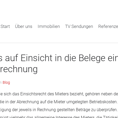
Start
Über uns
Immobilien
TV Sendungen
Referenz
 auf Einsicht in die Belege ei
brechnung
in
Blog
e sich das Einsichtsrecht des Mieters bezieht, gehören neben 
e in der Abrechnung auf die Mieter umgelegten Betriebskosten. D
chtigung der jeweils in Rechnung gestellten Beträge zu überprüfe
enügt vielmehr das allgemeine Interesse des Mieters, die Tätigke